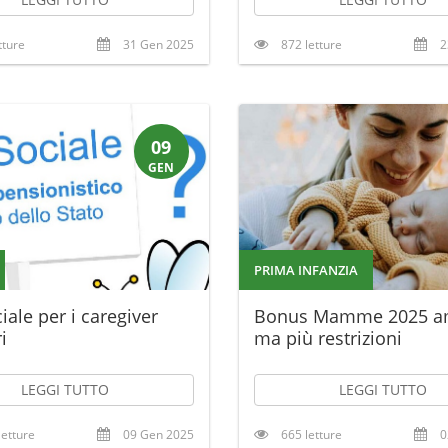
tture
31 Gen 2025
872 letture
2
09
GEN
PRIMA INFANZIA
iale per i caregiver
Bonus Mamme 2025 am
i
ma più restrizioni
LEGGI TUTTO
LEGGI TUTTO
letture
09 Gen 2025
665 letture
0