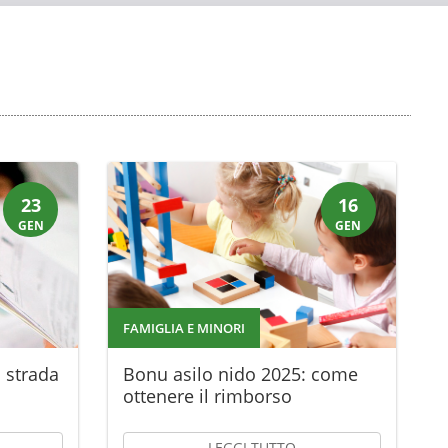
23
16
GEN
GEN
FAMIGLIA E MINORI
 strada
Bonu asilo nido 2025: come
ottenere il rimborso
LEGGI TUTTO