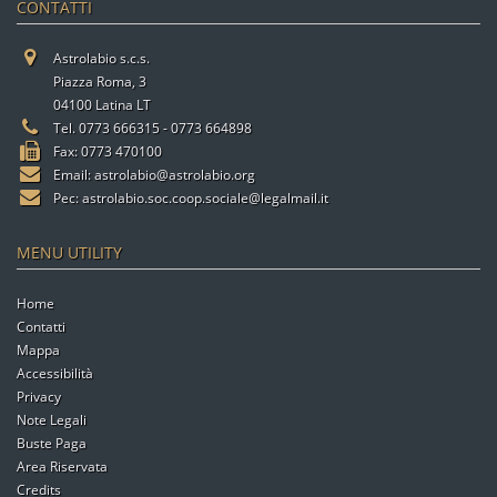
CONTATTI
Astrolabio s.c.s.
Piazza Roma, 3
04100 Latina LT
Tel. 0773 666315 - 0773 664898
Fax: 0773 470100
Email:
astrolabio@astrolabio.org
Pec:
astrolabio.soc.coop.sociale@legalmail.it
MENU UTILITY
Home
Contatti
Mappa
Accessibilità
Privacy
Note Legali
Buste Paga
Area Riservata
Credits