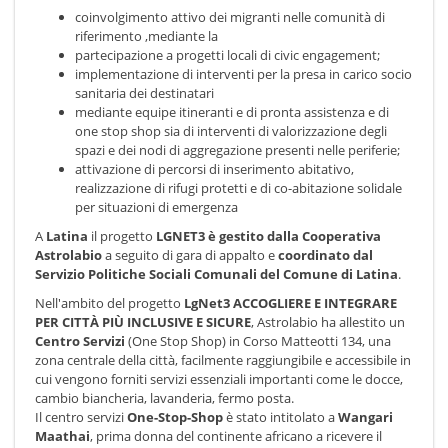
coinvolgimento attivo dei migranti nelle comunità di
riferimento ,mediante la
partecipazione a progetti locali di civic engagement;
implementazione di interventi per la presa in carico socio
sanitaria dei destinatari
mediante equipe itineranti e di pronta assistenza e di
one stop shop sia di interventi di valorizzazione degli
spazi e dei nodi di aggregazione presenti nelle periferie;
attivazione di percorsi di inserimento abitativo,
realizzazione di rifugi protetti e di co-abitazione solidale
per situazioni di emergenza
A
Latina
il progetto
LGNET3 è gestito dalla Cooperativa
Astrolabio
a seguito di gara di appalto e
coordinato dal
Servizio Politiche Sociali Comunali del Comune di Latina
.
Nell'ambito del progetto
LgNet3 ACCOGLIERE E INTEGRARE
PER CITTÀ PIÙ INCLUSIVE E SICURE
, Astrolabio ha allestito un
Centro Servizi
(One Stop Shop) in Corso Matteotti 134, una
zona centrale della città, facilmente raggiungibile e accessibile in
cui vengono forniti servizi essenziali importanti come le docce,
cambio biancheria, lavanderia, fermo posta.
Il centro servizi
One-Stop-Shop
è stato intitolato a
Wangari
Maathai
, prima donna del continente africano a ricevere il