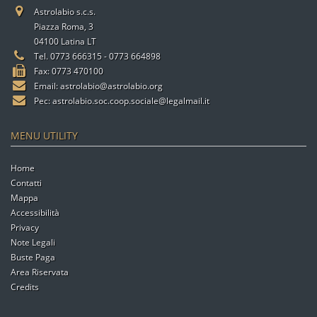
Astrolabio s.c.s.
Piazza Roma, 3
04100 Latina LT
Tel. 0773 666315 - 0773 664898
Fax: 0773 470100
Email:
astrolabio@astrolabio.org
Pec:
astrolabio.soc.coop.sociale@legalmail.it
MENU UTILITY
Home
Contatti
Mappa
Accessibilità
Privacy
Note Legali
Buste Paga
Area Riservata
Credits