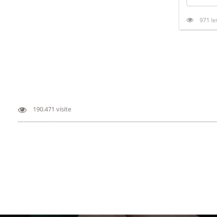
971 le
190.471 visite