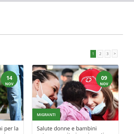
>
1
2
3
14
09
NOV
NOV
MIGRANTI
i per la
Salute donne e bambini