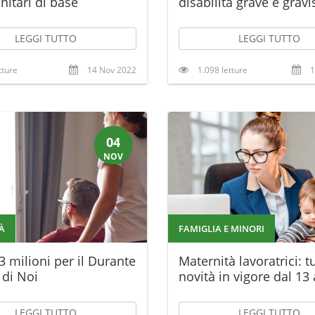
nitari di base
disabilità grave e grav
LEGGI TUTTO
LEGGI TUTTO
tture
14 Nov 2022
1.098 letture
1
04
NOV
À
FAMIGLIA E MINORI
,3 milioni per il Durante
Maternità lavoratrici: tu
di Noi
novità in vigore dal 13
LEGGI TUTTO
LEGGI TUTTO