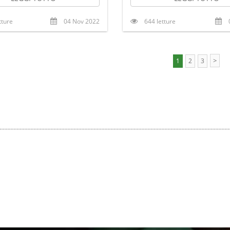
tture
04 Nov 2022
644 letture
>
1
2
3