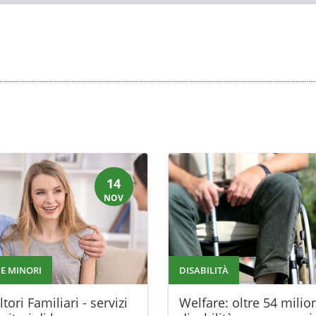
14
NOV
 E MINORI
DISABILITÀ
tori Familiari - servizi
Welfare: oltre 54 milion