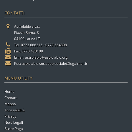
CONTATTI
Astrolabio s.c.s.
Piazza Roma, 3
04100 Latina LT
Tel. 0773 666315 - 0773 664898
Fax: 0773 470100
Email:
astrolabio@astrolabio.org
Pec:
astrolabio.soc.coop.sociale@legalmail.it
MENU UTILITY
Home
Contatti
Mappa
Accessibilità
Privacy
Note Legali
Buste Paga