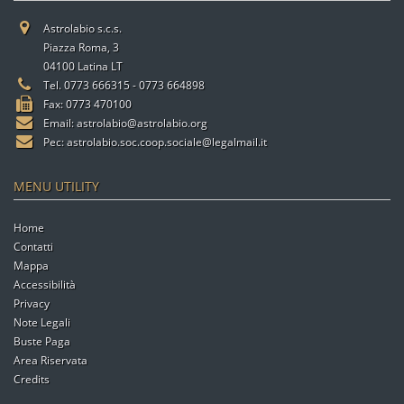
Astrolabio s.c.s.
Piazza Roma, 3
04100 Latina LT
Tel. 0773 666315 - 0773 664898
Fax: 0773 470100
Email:
astrolabio@astrolabio.org
Pec:
astrolabio.soc.coop.sociale@legalmail.it
MENU UTILITY
Home
Contatti
Mappa
Accessibilità
Privacy
Note Legali
Buste Paga
Area Riservata
Credits