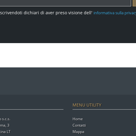
Iscrivendoti dichiari di aver preso visione dell'
informativa sulla privac
MENU UTILITY
 s.c.s.
Home
oma, 3
Contatti
ina LT
Mappa