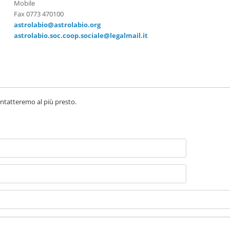
Mobile
Fax 0773 470100
astrolabio@astrolabio.org
astrolabio.soc.coop.sociale@legalmail.it
contatteremo al più presto.