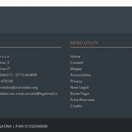
MENU UTILITY
 s.c.s.
Home
oma, 3
Contatti
ina LT
Mappa
3 666315 - 0773 664898
Accessibilità
3 470100
Privacy
trolabio@astrolabio.org
Note Legali
olabio.soc.coop.sociale@legalmail.it
Buste Paga
Area Riservata
Credits
LATINA | P.IVA 01332940590