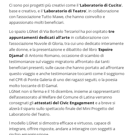
Ci sono poi progetti più creativi come il ‘
Laboratorio di Cucito
’,
base e creativo, e il ‘
Laboratorio di Teatro
’, in collaborazione
con l’associazione Tutto Mawe, che hanno coinvolto e
appassionato molti beneficiari.
Lo spazio LGNet di Via Bortolo Terzariol ha poi ospitato
tre
appuntamenti dedicati all’arte
in collaborazione con
l’associazione Nuvole di Gloria, tra cui uno dedicato interamente
alle donne, e la presentazione e dibattito del libro ‘
Espoire
Djamal
’ di Antonio Romano, occasione di scambio di
testimonianze sul viaggio migratorio affrontato dai tanti
beneficiari presenti, sulle cause che hanno portato ad affrontare
questo viaggio e anche testimonianze toccanti come il soggiorno
nel CPR di Ponte Galeria di uno dei ragazzi seguiti, o la poesia
molto toccante di El Gamal.
LGNet non si ferma e il 16 dicembre, insieme ai rappresentanti
dell’assessorato al Welfare del Comune di Latina verranno
consegnati gli
attestati del Civic Engagement
e a breve si
alzerà il sipario sullo spettacolo finale del Mini Progetto del
Laboratorio del Teatro.
l modello LGNet si dimostra efficace e virtuoso, capace di
integrare, offrire risposte, andare a interagire con soggetti a
rischio emarginazione.