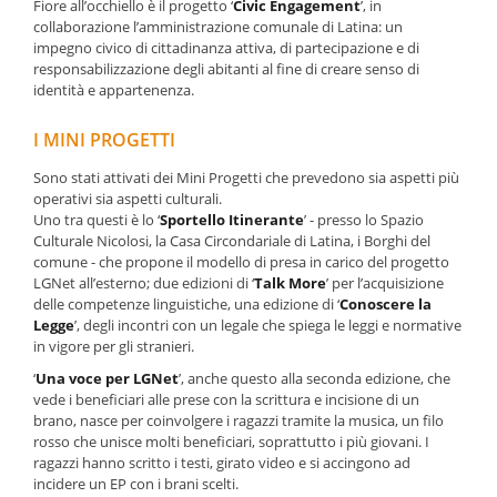
Fiore all’occhiello è il progetto ‘
Civic Engagement
’, in
collaborazione l’amministrazione comunale di Latina: un
impegno civico di cittadinanza attiva, di partecipazione e di
responsabilizzazione degli abitanti al fine di creare senso di
identità e appartenenza.
I MINI PROGETTI
Sono stati attivati dei Mini Progetti che prevedono sia aspetti più
operativi sia aspetti culturali.
Uno tra questi è lo ‘
Sportello Itinerante
’ - presso lo Spazio
Culturale Nicolosi, la Casa Circondariale di Latina, i Borghi del
comune - che propone il modello di presa in carico del progetto
LGNet all’esterno; due edizioni di ‘
Talk More
’ per l’acquisizione
delle competenze linguistiche, una edizione di ‘
Conoscere la
Legge
’, degli incontri con un legale che spiega le leggi e normative
in vigore per gli stranieri.
‘
Una voce per LGNet
’, anche questo alla seconda edizione, che
vede i beneficiari alle prese con la scrittura e incisione di un
brano, nasce per coinvolgere i ragazzi tramite la musica, un filo
rosso che unisce molti beneficiari, soprattutto i più giovani. I
ragazzi hanno scritto i testi, girato video e si accingono ad
incidere un EP con i brani scelti.