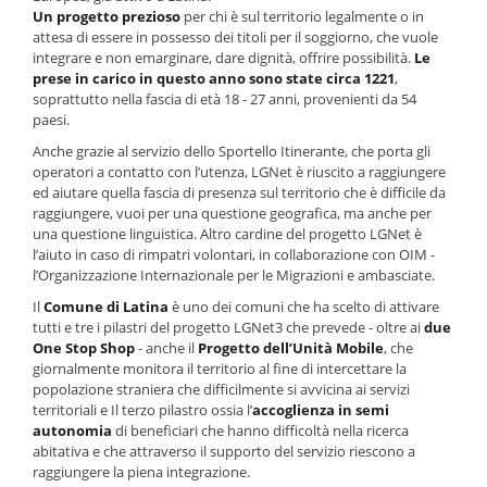
Un progetto prezioso
per chi è sul territorio legalmente o in
attesa di essere in possesso dei titoli per il soggiorno, che vuole
integrare e non emarginare, dare dignità, offrire possibilità.
Le
prese in carico in questo anno sono state circa 1221
,
soprattutto nella fascia di età 18 - 27 anni, provenienti da 54
paesi.
Anche grazie al servizio dello Sportello Itinerante, che porta gli
operatori a contatto con l’utenza, LGNet è riuscito a raggiungere
ed aiutare quella fascia di presenza sul territorio che è difficile da
raggiungere, vuoi per una questione geografica, ma anche per
una questione linguistica. Altro cardine del progetto LGNet è
l’aiuto in caso di rimpatri volontari, in collaborazione con OIM -
l’Organizzazione Internazionale per le Migrazioni e ambasciate.
Il
Comune di Latina
è uno dei comuni che ha scelto di attivare
tutti e tre i pilastri del progetto LGNet3 che prevede - oltre ai
due
One Stop Shop
- anche il
Progetto dell’Unità Mobile
, che
giornalmente monitora il territorio al fine di intercettare la
popolazione straniera che difficilmente si avvicina ai servizi
territoriali e Il terzo pilastro ossia l’
accoglienza in semi
autonomia
di beneficiari che hanno difficoltà nella ricerca
abitativa e che attraverso il supporto del servizio riescono a
raggiungere la piena integrazione.