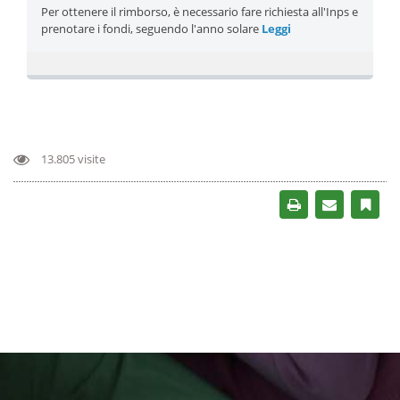
Per ottenere il rimborso, è necessario fare richiesta all'Inps e
prenotare i fondi, seguendo l'anno solare
Leggi
Bonus 1700 euro nascita 2023: come funziona, requisiti e
come richiederlo
07-08-2023
In questo articolo sul bonus 1700 euro nascita viene spieato
cos’è e come funziona questo assegno a chi spetta, i requisiti
specifici per ...
Leggi
13.805 visite
Assegni di maternità - Nascita di un figlio o Adozione o
Affidamento di un minore
28-04-2023
Per la nascita di un figlio o per l'adozione o l'affidamento di un
minore, alla madre, anche adottante o affidataria, a seconda
dei casi o dei ...
Leggi