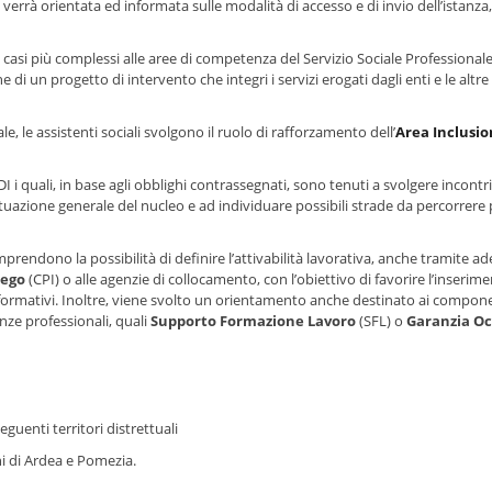
a verrà orientata ed informata sulle modalità di accesso e di invio dell’istanza
ei casi più complessi alle aree di competenza del Servizio Sociale Professionale
 di un progetto di intervento che integri i servizi erogati dagli enti e le altre
e, le assistenti sociali svolgono il ruolo di rafforzamento dell’
Area Inclusi
I i quali, in base agli obblighi contrassegnati, sono tenuti a svolgere incontri
 situazione generale del nucleo e ad individuare possibili strade da percorrere 
prendono la possibilità di definire l’attivabilità lavorativa, anche tramite a
iego
(CPI) o alle agenzie di collocamento, con l’obiettivo di favorire l’inserim
si formativi. Inoltre, viene svolto un orientamento anche destinato ai compone
ze professionali, quali
Supporto Formazione Lavoro
(SFL) o
Garanzia Oc
eguenti territori distrettuali
 di Ardea e Pomezia.