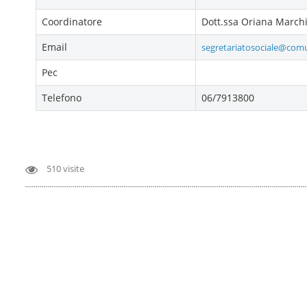
Coordinatore
Dott.ssa Oriana March
Email
segretariatosociale@comu
Pec
Telefono
06/7913800
510 visite