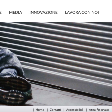
E
MEDIA
INNOVAZIONE
LAVORA CON NOI
|
Home
|
Contatti
|
Accessibilità
|
Area Riservata