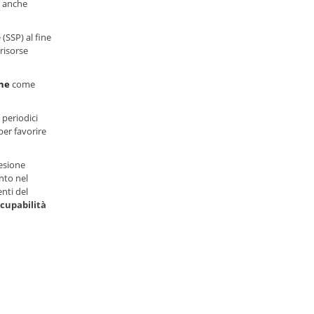
, anche
 (SSP) al fine
 risorse
one
come
 periodici
per favorire
desione
ento nel
nti del
cupabilità