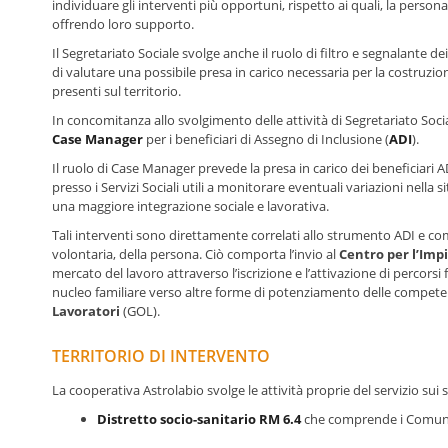
individuare gli interventi più opportuni, rispetto ai quali, la person
offrendo loro supporto.
Il Segretariato Sociale svolge anche il ruolo di filtro e segnalante d
di valutare una possibile presa in carico necessaria per la costruzione
presenti sul territorio.
In concomitanza allo svolgimento delle attività di Segretariato Social
Case Manager
per i beneficiari di Assegno di Inclusione (
ADI
).
Il ruolo di Case Manager prevede la presa in carico dei beneficiari AD
presso i Servizi Sociali utili a monitorare eventuali variazioni nella
una maggiore integrazione sociale e lavorativa.
Tali interventi sono direttamente correlati allo strumento ADI e com
volontaria, della persona. Ciò comporta l’invio al
Centro per l’Imp
mercato del lavoro attraverso l’iscrizione e l’attivazione di percor
nucleo familiare verso altre forme di potenziamento delle competen
Lavoratori
(GOL).
TERRITORIO DI INTERVENTO
La cooperativa Astrolabio svolge le attività proprie del servizio sui s
Distretto socio-sanitario RM 6.4
che comprende i Comuni