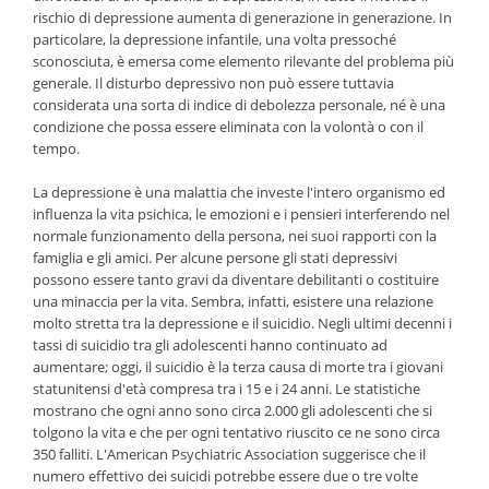
rischio di depressione aumenta di generazione in generazione. In
particolare, la depressione infantile, una volta pressoché
sconosciuta, è emersa come elemento rilevante del problema più
generale. Il disturbo depressivo non può essere tuttavia
considerata una sorta di indice di debolezza personale, né è una
condizione che possa essere eliminata con la volontà o con il
tempo.
La depressione è una malattia che investe l'intero organismo ed
influenza la vita psichica, le emozioni e i pensieri interferendo nel
normale funzionamento della persona, nei suoi rapporti con la
famiglia e gli amici. Per alcune persone gli stati depressivi
possono essere tanto gravi da diventare debilitanti o costituire
una minaccia per la vita. Sembra, infatti, esistere una relazione
molto stretta tra la depressione e il suicidio. Negli ultimi decenni i
tassi di suicidio tra gli adolescenti hanno continuato ad
aumentare; oggi, il suicidio è la terza causa di morte tra i giovani
statunitensi d'età compresa tra i 15 e i 24 anni. Le statistiche
mostrano che ogni anno sono circa 2.000 gli adolescenti che si
tolgono la vita e che per ogni tentativo riuscito ce ne sono circa
350 falliti. L'American Psychiatric Association suggerisce che il
numero effettivo dei suicidi potrebbe essere due o tre volte